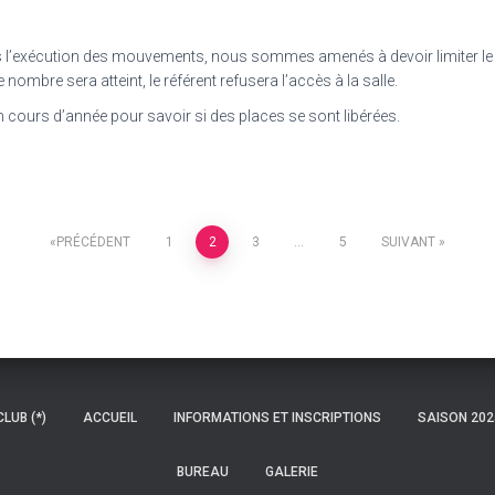
s l’exécution des mouvements, nous sommes amenés à devoir limiter le
mbre sera atteint, le référent refusera l’accès à la salle.
cours d’année pour savoir si des places se sont libérées.
PRÉCÉDENT
1
2
3
…
5
SUIVANT
LUB (*)
ACCUEIL
INFORMATIONS ET INSCRIPTIONS
SAISON 202
BUREAU
GALERIE